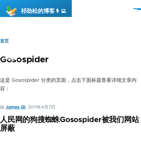
跳转到主要内容
祁劲松的博客👨‍💻
菜
单
首页
面
包
Gosospider
屑
这是 Gosospider 分类的页面，点击下面标题查看详细文章内
容：
由
James Qi
, 2011年4月7日
人民网的狗搜蜘蛛Gosospider被我们网站
屏蔽