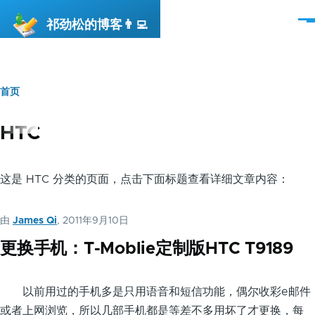
跳转到主要内容
祁劲松的博客👨‍💻
菜
单
首页
面
包
HTC
屑
这是 HTC 分类的页面，点击下面标题查看详细文章内容：
由
James Qi
, 2011年9月10日
更换手机：T-Moblie定制版HTC T9189
以前用过的手机多是只用语音和短信功能，偶尔收彩e邮件
或者上网浏览，所以几部手机都是等差不多用坏了才更换，每