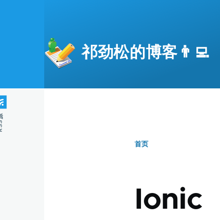
跳转到主要内容
祁劲松的博客👨‍💻
S源
首页
面
包
Ionic
屑