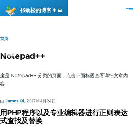
跳转到主要内容
祁劲松的博客👨‍💻
菜
单
首页
面
包
Notepad++
屑
这是 Notepad++ 分类的页面，点击下面标题查看详细文章内
容：
由
James Qi
, 2017年4月24日
用PHP程序以及专业编辑器进行正则表达
式查找及替换