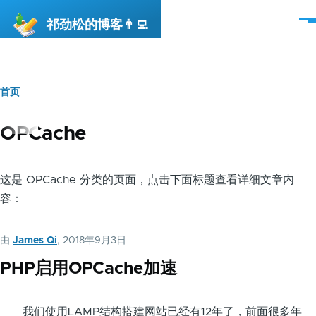
跳转到主要内容
祁劲松的博客👨‍💻
菜
单
首页
面
包
OPCache
屑
这是 OPCache 分类的页面，点击下面标题查看详细文章内
容：
由
James Qi
, 2018年9月3日
PHP启用OPCache加速
我们使用LAMP结构搭建网站已经有12年了，前面很多年