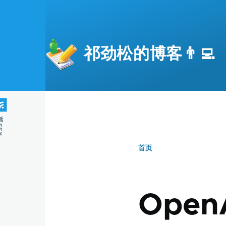
跳转到主要内容
祁劲松的博客👨‍💻
S源
首页
面
包
Open
屑