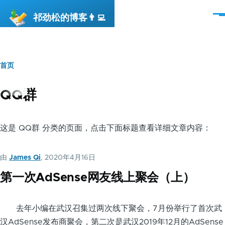
跳转到主要内容
祁劲松的博客👨‍💻
菜
单
首页
面
包
QQ群
屑
这是 QQ群 分类的页面，点击下面标题查看详细文章内容：
由
James Qi
, 2020年4月16日
第一次AdSense网友线上聚会（上）
去年小编在武汉召集过两次线下聚会，7月份举行了首次武
汉AdSense发布商聚会，第二次是武汉2019年12月的AdSense