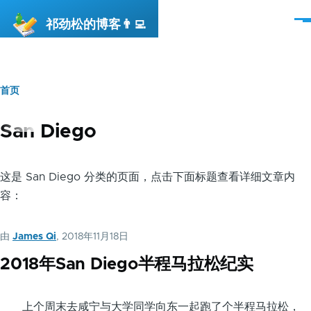
跳转到主要内容
祁劲松的博客👨‍💻
菜
单
首页
面
包
San Diego
屑
这是 San Diego 分类的页面，点击下面标题查看详细文章内
容：
由
James Qi
, 2018年11月18日
2018年San Diego半程马拉松纪实
上个周末去咸宁与大学同学向东一起跑了个半程马拉松，