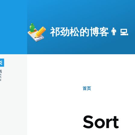
跳转到主要内容
祁劲松的博客👨‍💻
S源
首页
面
包
Sort
屑