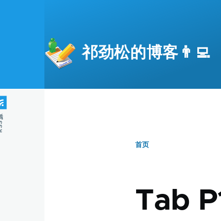
跳转到主要内容
祁劲松的博客👨‍💻
S源
首页
面
包
Tab 
屑