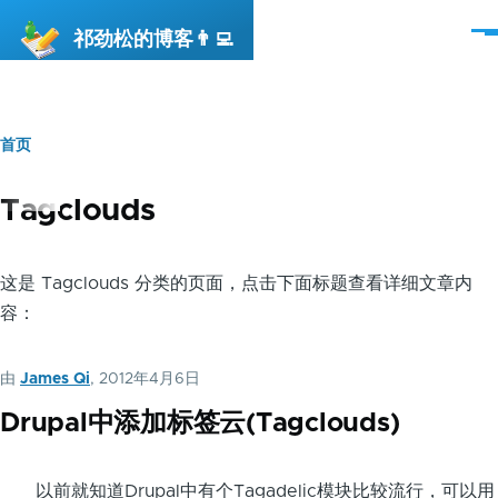
跳转到主要内容
祁劲松的博客👨‍💻
菜
单
首页
面
包
Tagclouds
屑
这是 Tagclouds 分类的页面，点击下面标题查看详细文章内
容：
由
James Qi
, 2012年4月6日
Drupal中添加标签云(Tagclouds)
以前就知道Drupal中有个Tagadelic模块比较流行，可以用