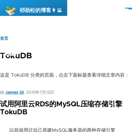
跳转到主要内容
祁劲松的博客👨‍💻
菜
单
首页
面
包
TokuDB
屑
这是 TokuDB 分类的页面，点击下面标题查看详细文章内容：
由
James Qi
, 2015年7月12日
试用阿里云RDS的MySQL压缩存储引擎
TokuDB
以前就用过自己搭建MySQL服务器的两种存储引擎