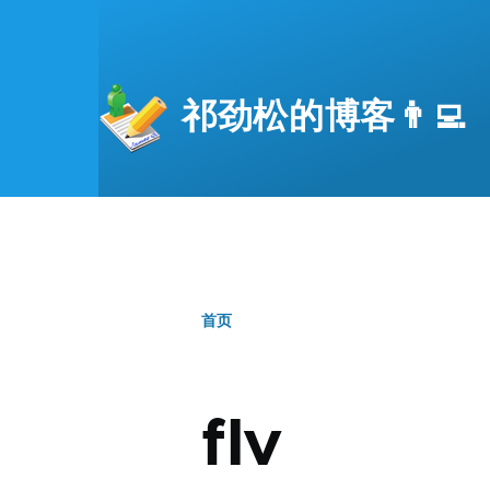
跳转到主要内容
祁劲松的博客👨‍💻
首页
面
包
flv
屑