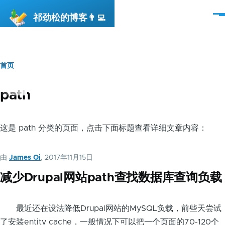
跳转到主要内容
祁劲松的博客👨‍💻
菜
单
首页
面
包
path
屑
这是 path 分类的页面，点击下面标题查看详细文章内容：
由
James Qi
, 2017年11月15日
减少Drupal网站path查找数据库查询负载
最近还在设法降低Drupal网站的MySQL负载，前些天尝试
了安装entity cache，一般情况下可以把一个页面的70-120个