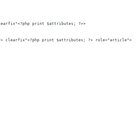
earfix"<?php print $attributes; ?>>

> clearfix"<?php print $attributes; ?> role="article">
