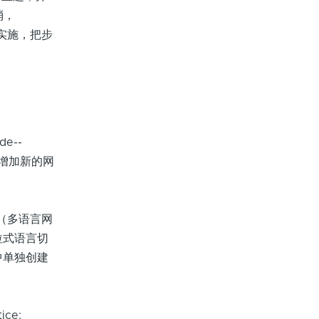
消，
量实施，把步
ode--
码，并增加新的网
ock（多语言网
拉式语言切
中单独创建
ice: