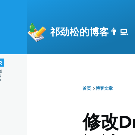
跳转到主要内容
祁劲松的博客👨‍💻
S源
首页
博客文章
面
包
修改D
屑