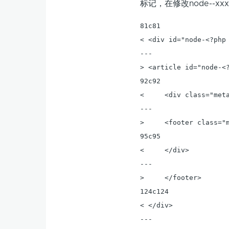
标记，在修改node--xxx
81c81

< <div id="node-<?php
---

> <article id="node-<
92c92

<     <div class="meta
---

>     <footer class="m
95c95

<     </div>

---

>     </footer>

124c124

< </div>

---
