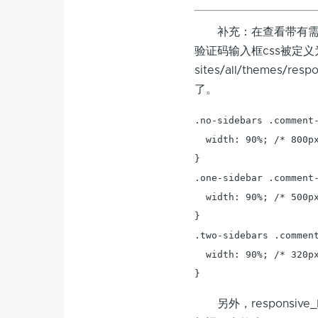
补充：在查看带有需要
验证码输入框css被定义为
sites/all/themes/
了。
.no-sidebars .comment-
  width: 90%; /* 800px
}

.one-sidebar .comment-
  width: 90%; /* 500px
}

.two-sidebars .comment
  width: 90%; /* 320px
另外，responsive_ba