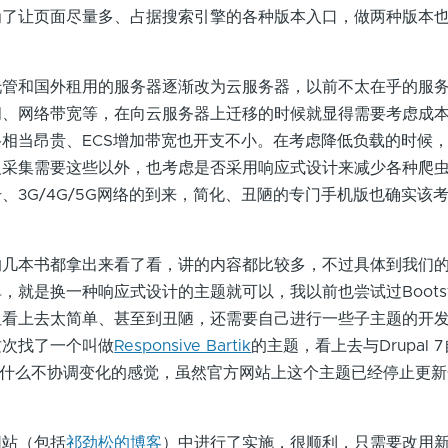
为了让页面尽量多、占据搜索引擎的各种版本入口，做两种版本
和国外租用的服务器逐渐改为云服务器，以前不太在乎的服务
间、网络带宽等，在向云服务器上迁移的时候就显得需要考虑成
格相当昂贵、ECS增加带宽也开支不小。在考虑降低负载的时候
反采集需要这些以外，也考虑是否采用响应式设计来减少各种爬
、3G/4G/5G网络的到来，简化、丑陋的专门手机版也确实该
书都拿出来看了看，讲的内容都比较多，不过具体到我们的Dr
就是换一种响应式设计的主题就可以，我以前也尝试过Bootstr
但看上去太简单、甚至到丑陋，还需要自己进行一些子主题的开
这次找了一个叫做
Responsive Bartik
的主题，看上去与Drupal 
，没有什么不协调变化的感觉，虽然官方网站上这个主题已经停止更
站（包括
祁劲松的博客
）中进行了实施，很顺利，只需要改用