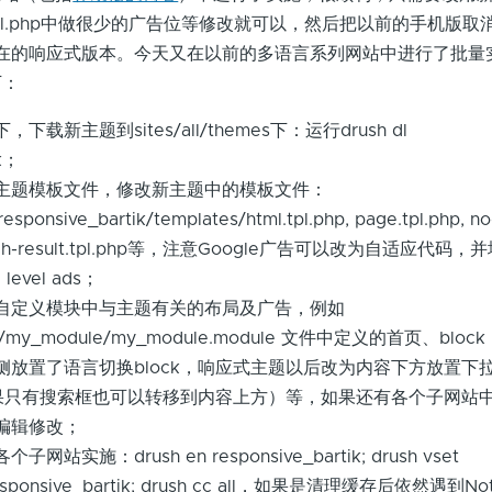
 page.tpl.php中做很少的广告位等修改就可以，然后把以前的手机版取
定向到现在的响应式版本。今天又在以前的多语言系列网站中进行了批
下：
载新主题到sites/all/themes下：运行drush dl
ik；
主题模板文件，修改新主题中的模板文件：
responsive_bartik/templates/html.tpl.php, page.tpl.php, n
 search-result.tpl.php等，注意Google广告可以改为自适应代
evel ads；
自定义模块中与主题有关的布局及广告，例如
ules/my_module/my_module.module 文件中定义的首页、bl
侧放置了语言切换block，响应式主题以后改为内容下方放置下
侧如果只有搜索框也可以转移到内容上方）等，如果还有各个子网站
编辑修改；
实施：drush en responsive_bartik; drush vset
responsive_bartik; drush cc all，如果是清理缓存后依然遇到Not