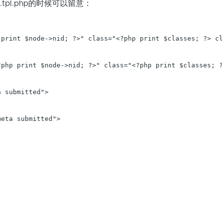
.tpl.php的时候可以留意：
 print $node->nid; ?>" class="<?php print $classes; ?> cl
?php print $node->nid; ?>" class="<?php print $classes; ?
 submitted">

eta submitted">
