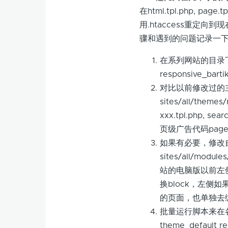
在html.tpl.php,
用.htaccess重
骤和遇到的问题记录一
在系列网站的目录下，下
responsive_bart
对比以前修改过的
sites/all/themes/
xxx.tpl.php,
页级广告代码page l
如果有必要，修改
sites/all/mod
站的电脑版以前左
换block，左
的页面，也单独去
批量运行脚本来在各个子网站
theme_default 