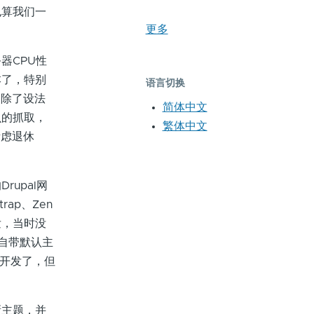
也算我们一
更多
器CPU性
本了，特别
语言切换
，除了设法
简体中文
虫的抓取，
繁体中文
考虑退休
upal网
ap、Zen
发，当时没
7自带默认主
新开发了，但
新主题，并