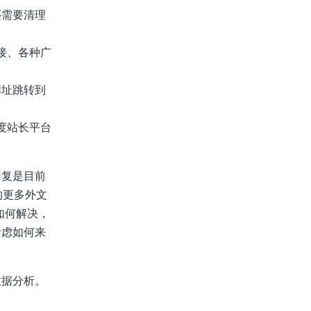
报错，还需要清理
接、各种广
网址跳转到
、百度站长平台
复是目前
的更多外文
I如何解决，
考虑如何来
据分析。