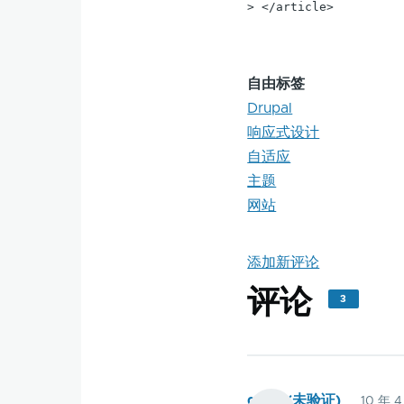
> </article>
自由标签
Drupal
响应式设计
自适应
主题
网站
添加新评论
评论
3
qietu (未验证)
10 年 