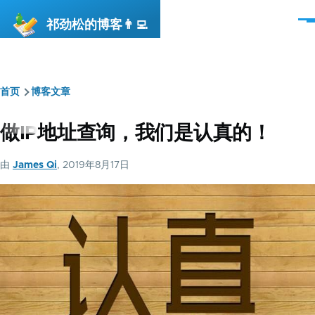
跳转到主要内容
祁劲松的博客👨‍💻
菜
单
首页
博客文章
面
包
做IP地址查询，我们是认真的！
屑
由
James Qi
, 2019年8月17日