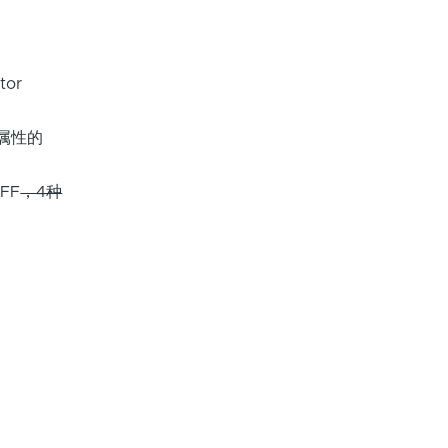
tor
i属性的
3FF
，4种