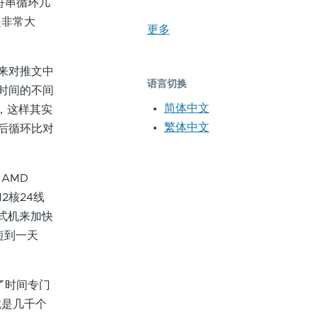
符串循环几
是非常大
更多
来对推文中
语言切换
天时间的不间
简体中文
系，这样其实
繁体中文
序后循环比对
AMD
2核24线
台式机来加快
短到一天
了时间专门
就是几千个