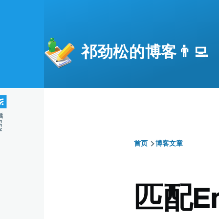
跳转到主要内容
祁劲松的博客👨‍💻
S源
首页
博客文章
面
包
匹配E
屑