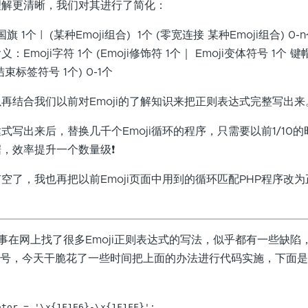
理解更清晰，我们对其进行了简化：
1个 | (某种Emoji组合) 1个 (零宽连接 某种Emoji组合) 0-
义：Emoji字符 1个 (Emoji修饰符 1个｜ Emoji变体符号 1个 键
 结束标签符号 1个) 0-1个
再结合我们以前对Emoji的了解知识来把正则表达式完整写出来
式写出来后，替换几千个Emoji循环的程序，只需要以前1/10
，效率提升一个数量级❗️
空了，我也再把以前Emoji页面中用到的循环匹配PHP程序改
同事在网上找了很多Emoji正则表达式的写法，似乎都有一些缺陷
4.0符号，今天干脆花了一些时间把上面的办法进行代码实施，下面是
tor = '\x{1F1E6}-\x{1F1FF}';
