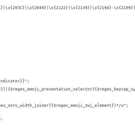
E}|\x{203C}|\x{2049}|\x{2122}|\x{2139}|\x{2194}-\x{2199}
ndicator}]";

}]|{$regex_emoji_presentation_selector}{$regex_keycap_sy
gex_zero_width_joiner}{$regex_emoji_zwj_element})*/u";
法。