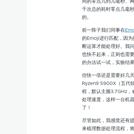
间的零点几到几毫秒、网
千次总的耗时零点几毫
的。
前一阵子我们同事在
Em
的Emoji进行匹配，
断运算才能处理好。我问
也快不起来，正则也需要
的办法试一试，实验结
但快一倍还是需要好几天
Ryzen9 5900X（
程，默认主频3.7GHz，
处理速度，这样一台机器
了！
尽管如此，我感觉还有提
来梳理数据处理流程，