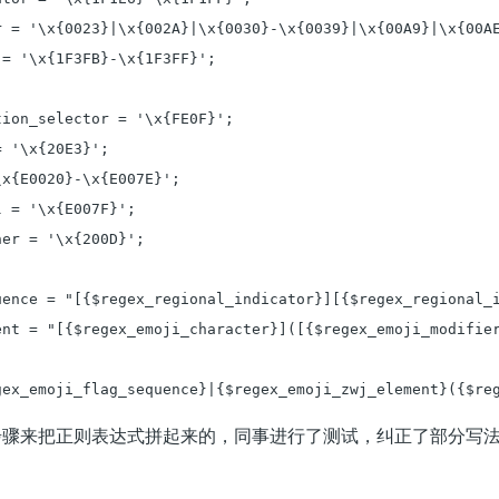
r = '\x{0023}|\x{002A}|\x{0030}-\x{0039}|\x{00A9}|\x{00A
= '\x{1F3FB}-\x{1F3FF}';

ion_selector = '\x{FE0F}';

 '\x{20E3}';

x{E0020}-\x{E007E}';

 = '\x{E007F}';

er = '\x{200D}';

uence = "[{$regex_regional_indicator}][{$regex_regional_i
ent = "[{$regex_emoji_character}]([{$regex_emoji_modifier
gex_emoji_flag_sequence}|{$regex_emoji_zwj_element}({$re
步骤来把正则表达式拼起来的，同事进行了测试，纠正了部分写