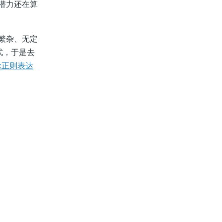
的潜力还在算
也繁杂、无定
达式，于是去
gex正则表达