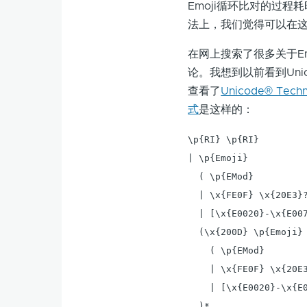
Emoji循环比对的过
法上，我们觉得可以在
在网上搜索了很多关于E
论。我想到以前看到Uni
查看了
Unicode® Techn
式
是这样的：
\p{RI} \p{RI} 

| \p{Emoji} 

  ( \p{EMod} 

  | \x{FE0F} \x{20E3}?
  | [\x{E0020}-\x{E007
  (\x{200D} \p{Emoji}

    ( \p{EMod} 

    | \x{FE0F} \x{20E3
    | [\x{E0020}-\x{E0
  )*