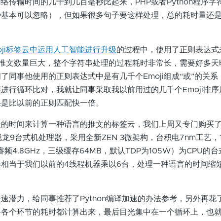
络传输时间的几十到几百毫秒比起来，PHP或者Python程序字
秒基本可以忽略），但如果很多句子要这样处理，总的耗时量还
oji标签云中运用人工智能进行升级
的过程中，使用了正则表达式
因为推文数量巨大，整个字符串处理的过程耗时非常长，需要好多
了同事他使用的正则表达式中是有几千个Emoji组成“或”的关
进行循环比对，我就让同事采取我以前用过的几千个Emoji排
果是比以前的正则匹配快一倍。
的时间来计算一种语言的推文的标签云，我们上周又专门购买了
五代锐龙9台式机处理器，采用全新ZEN 3微架构，台积电7nm工艺，1
睿频4.8GHz，三级缓存64MB，默认TDP为105W）为CPU的
相当于我们以前的4线程机器乘以6台，处理一种语言的时间缩
速潜力，给同事推荐了Python编译加速的办法参考，另外再花
将各个环节的耗时都计算出来，最后目光集中在一个循环上，也