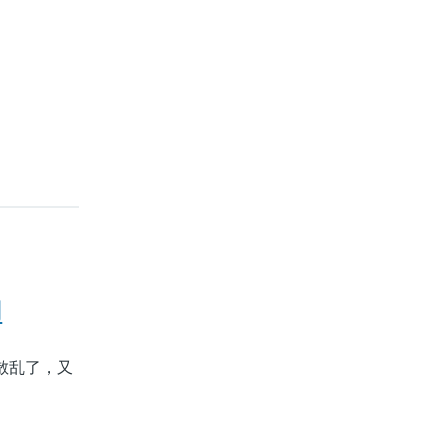
用
太散乱了，又