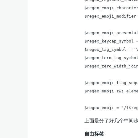
$regex_emoji_characte
$regex_emoji_modifier 
$regex_emoji_presentat
$regex_keycap_symbol =
$regex_tag_symbol = '\
$regex_term_tag_symbol
$regex_zero_width_join
$regex_emoji_flag_seq
$regex_emoji_zwj_elem
$regex_emoji = "/{$re
上面是分了好几个中间
自由标签