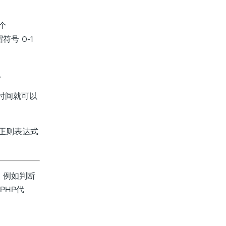
n个
帽符号 0-1
。
的时间就可以
为正则表达式
，例如判断
PHP代