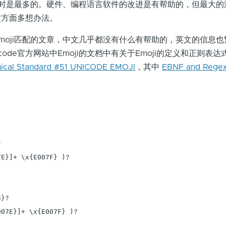
程耗时是最多的。硬件、编程语言软件的改进是有帮助的，但最大
这方面多想办法。
moji匹配的文章，中文几乎都没有什么有帮助的，英文的信息
code官方网站中Emoji的文档中有关于Emoji的定义和正则表
ical Standard #51 UNICODE EMOJI
，其中
EBNF and Re
 

E}]+ \x{E007F} )?

}? 

07E}]+ \x{E007F} )?
