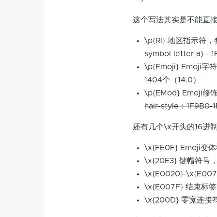
这个写法其实是不能直接
\p{RI} 地区指示符
symbol letter a) - 1
\p{Emoji} Emoj
1404个（14.0）
\p{EMod} Emoj
hair-style：1F9B0-
还有几个\x开头的16
\x{FE0F} Emoj
\x{20E3} 键帽符
\x{E0020}-\x{E
\x{E007F} 结束
\x{200D} 零宽连