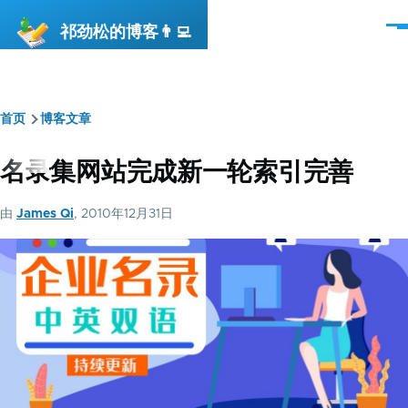
跳转到主要内容
祁劲松的博客👨‍💻
菜
单
首页
博客文章
面
包
名录集网站完成新一轮索引完善
屑
由
James Qi
, 2010年12月31日