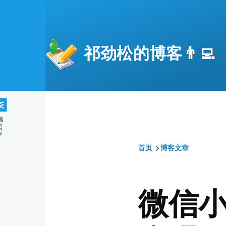
跳转到主要内容
祁劲松的博客👨‍💻
S源
首页
博客文章
面
包
微信
屑