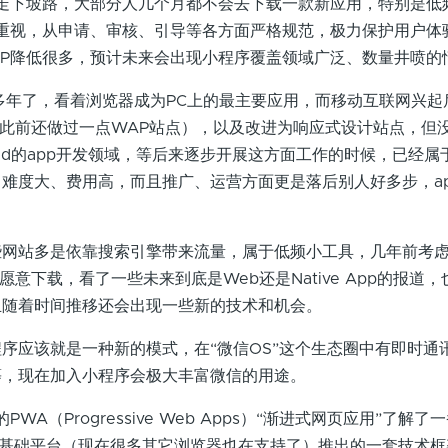
经走下坡路，大部分人几个月都不会去下载一款新应用，特别是低
重视，从申请、审核、引导等各方面严格规范，极力保护用户体
PP降低很多，预计未来会出现小程序覆盖领域广泛、数量井喷的
年了，看着浏览器成为PC上的最主要应用，而移动互联网兴起
站点（此前还做过一点WAP站点），以及改进为响应式设计站点，但
ndroid的app开发领域，等后来逐步开展这方面工作的时候，已经
难度大、费用高，而且推广、运营方面更是落后别人好多步，a
站多是依靠搜索引擎带来流量，属于低频小工具，几年前考虑
愿意下载，看了一些未来到底是Web还是Native App的报道
且随着时间推移还会出现一些新的技术和机会。
应该就是一种新的模式，在“微信OS”这个生态圈中有即时通
等，现在加入小程序会极大丰富微信的用途。
WA（Progressive Web Apps）“渐进式网页应用”了解
器为基础平台（现在很多其它浏览器也在支持了）推出的一套技术