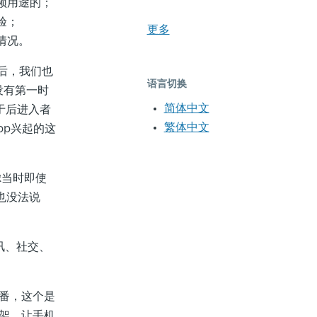
频用途的；
验；
更多
情况。
后，我们也
语言切换
没有第一时
简体中文
属于后进入者
繁体中文
pp兴起的这
当时即使
，也没法说
讯、社交、
了一番，这个是
框架，让手机