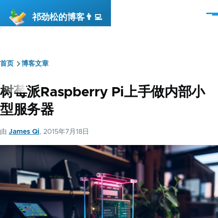
跳转到主要内容
祁劲松的博客👨‍💻
菜
单
首页
博客文章
面
包
树莓派Raspberry Pi上手做内部小
屑
型服务器
由
James Qi
, 2015年7月18日