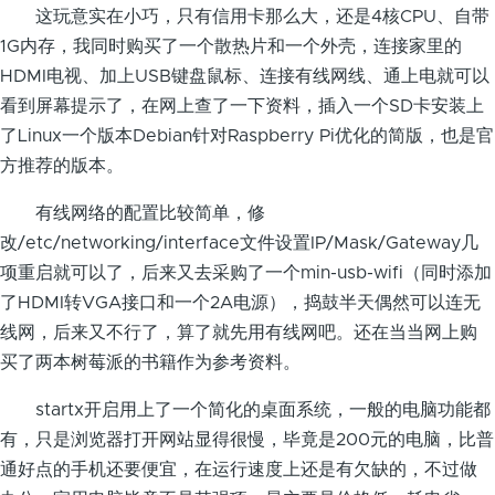
这玩意实在小巧，只有信用卡那么大，还是4核CPU、自带
1G内存，我同时购买了一个散热片和一个外壳，连接家里的
HDMI电视、加上USB键盘鼠标、连接有线网线、通上电就可以
看到屏幕提示了，在网上查了一下资料，插入一个SD卡安装上
了Linux一个版本Debian针对Raspberry Pi优化的简版，也是官
方推荐的版本。
有线网络的配置比较简单，修
改/etc/networking/interface文件设置IP/Mask/Gateway几
项重启就可以了，后来又去采购了一个min-usb-wifi（同时添加
了HDMI转VGA接口和一个2A电源），捣鼓半天偶然可以连无
线网，后来又不行了，算了就先用有线网吧。还在当当网上购
买了两本树莓派的书籍作为参考资料。
startx开启用上了一个简化的桌面系统，一般的电脑功能都
有，只是浏览器打开网站显得很慢，毕竟是200元的电脑，比普
通好点的手机还要便宜，在运行速度上还是有欠缺的，不过做