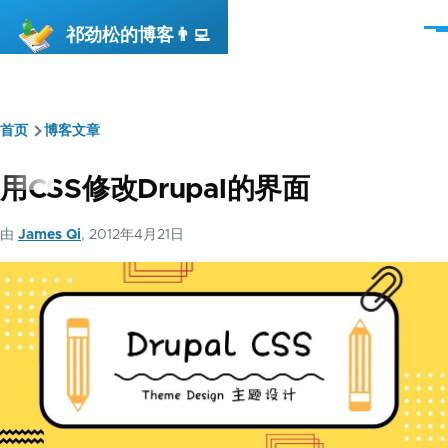
跳转到主要内容
祁劲松的博客👨‍💻
菜
单
首页
博客文章
面
包
用CSS修改Drupal的界面
屑
由
James Qi
, 2012年4月21日