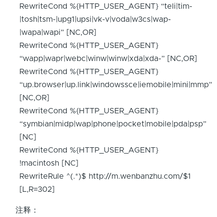
RewriteCond %{HTTP_USER_AGENT} “teli|tim-
|tosh|tsm-|upg1|upsi|vk-v|voda|w3cs|wap-
|wapa|wapi” [NC,OR]
RewriteCond %{HTTP_USER_AGENT}
“wapp|wapr|webc|winw|winw|xda|xda-” [NC,OR]
RewriteCond %{HTTP_USER_AGENT}
“up.browser|up.link|windowssce|iemobile|mini|mmp”
[NC,OR]
RewriteCond %{HTTP_USER_AGENT}
“symbian|midp|wap|phone|pocket|mobile|pda|psp”
[NC]
RewriteCond %{HTTP_USER_AGENT}
!macintosh [NC]
RewriteRule ^(.*)$ http://m.wenbanzhu.com/$1
[L,R=302]
注释：