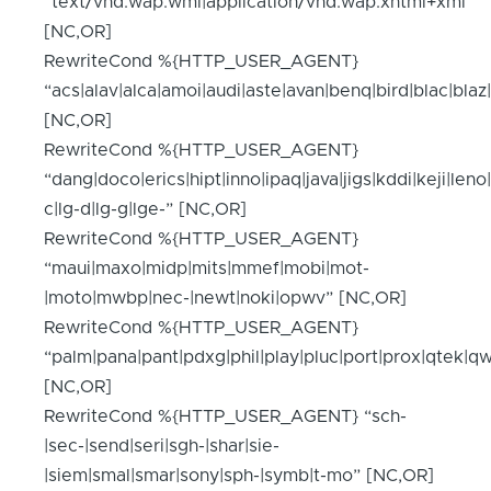
“text/vnd.wap.wml|application/vnd.wap.xhtml+xml”
[NC,OR]
RewriteCond %{HTTP_USER_AGENT}
“acs|alav|alca|amoi|audi|aste|avan|benq|bird|blac|blaz
[NC,OR]
RewriteCond %{HTTP_USER_AGENT}
“dang|doco|erics|hipt|inno|ipaq|java|jigs|kddi|keji|leno|
c|lg-d|lg-g|lge-” [NC,OR]
RewriteCond %{HTTP_USER_AGENT}
“maui|maxo|midp|mits|mmef|mobi|mot-
|moto|mwbp|nec-|newt|noki|opwv” [NC,OR]
RewriteCond %{HTTP_USER_AGENT}
“palm|pana|pant|pdxg|phil|play|pluc|port|prox|qtek|
[NC,OR]
RewriteCond %{HTTP_USER_AGENT} “sch-
|sec-|send|seri|sgh-|shar|sie-
|siem|smal|smar|sony|sph-|symb|t-mo” [NC,OR]