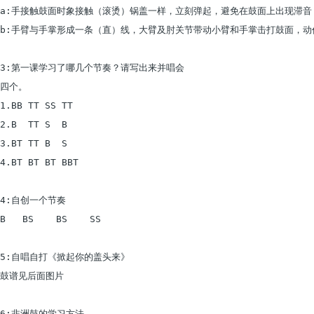
a:手接触鼓面时象接触（滚烫）锅盖一样，立刻弹起，避免在鼓面上出现滞音

b:手臂与手掌形成一条（直）线，大臂及肘关节带动小臂和手掌击打鼓面，动
3:第一课学习了哪几个节奏？请写出来并唱会

四个。

1.BB TT SS TT

2.B  TT S  B

3.BT TT B  S

4.BT BT BT BBT

4:自创一个节奏

B   BS    BS    SS

5:自唱自打《掀起你的盖头来》

鼓谱见后面图片

6:非洲鼓的学习方法
