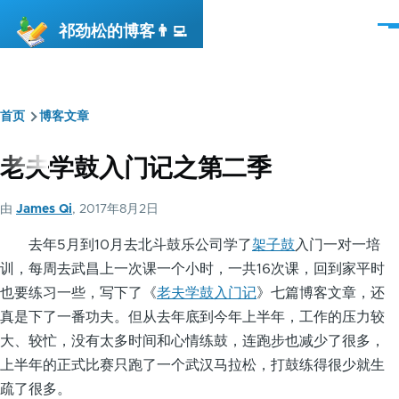
跳转到主要内容
祁劲松的博客👨‍💻
菜
单
首页
博客文章
面
包
老夫学鼓入门记之第二季
屑
由
James Qi
, 2017年8月2日
去年5月到10月去北斗鼓乐公司学了
架子鼓
入门一对一培
训，每周去武昌上一次课一个小时，一共16次课，回到家平时
也要练习一些，写下了《
老夫学鼓入门记
》七篇博客文章，还
真是下了一番功夫。但从去年底到今年上半年，工作的压力较
大、较忙，没有太多时间和心情练鼓，连跑步也减少了很多，
上半年的正式比赛只跑了一个武汉马拉松，打鼓练得很少就生
疏了很多。