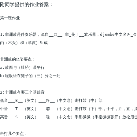
附同学提供的作业答案：
第一课作业

1:非洲鼓是伴奏乐器，源自__西__ 非_曼丁__族乐器，djembe中文名叫_金贝
由（木头）和（羊皮）组成

非洲鼓的坐姿要点：

a:鼓面与（肚脐）眼平行

b:屁股坐在凳子的（三）分之一处

2:非洲鼓有哪三个基础音

低音___B__（英文）___咚__（中文念）击打鼓（中）部

中音___T__（英文）___嘟__（中文念）击打鼓（下）部，手平，并，直，摆
高音___S__（英文）___哒__（中文念）手形微微（手指微微张开）放松
击打几个要点：
