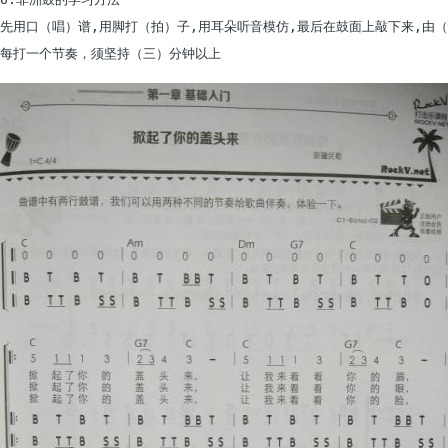
先用口（唱）谱,用脚打（拍）子,用耳朵听音模仿,最后在鼓面上敲下来,由（