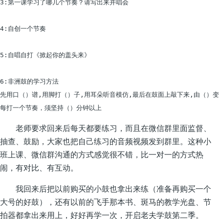
3:第一课学习了哪几个节奏？请写出来并唱会

4:自创一个节奏

5:自唱自打《掀起你的盖头来》

6:非洲鼓的学习方法

先用口（）谱,用脚打（）子,用耳朵听音模仿,最后在鼓面上敲下来,由（）变
老师要求回来后每天都要练习，而且在微信群里面监督、
抽查、鼓励，大家也把自己练习的音频视频发到群里。这种小
班上课、微信群沟通的方式感觉很不错，比一对一的方式热
闹，有对比、有互动。
我回来后把以前购买的小鼓也拿出来练（准备再购买一个
大号的好鼓），还有以前的飞手那本书、斑马的教学光盘、节
拍器都拿出来用上，好好再学一次，开启老夫学鼓第二季。