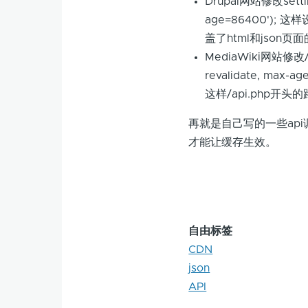
Drupal网站修改setting
age=86400'); 
盖了html和json页
MediaWiki网站修改/inc
revalidate, max-a
这样/api.php开
再就是自己写的一些api调用
才能让缓存生效。
自由标签
CDN
json
API