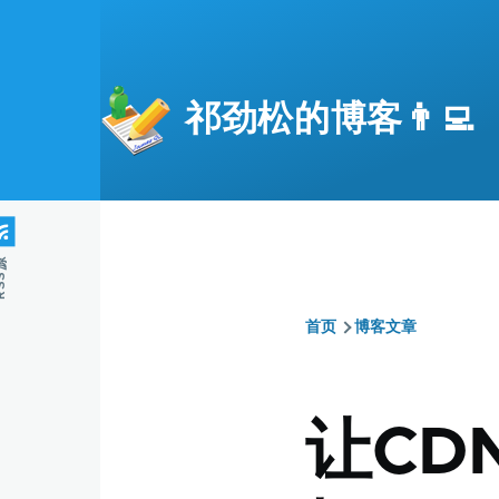
跳转到主要内容
祁劲松的博客👨‍💻
S源
首页
博客文章
面
包
让CDN
屑