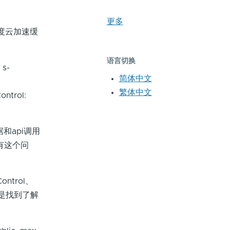
更多
百度云加速缓
语言切换
 s-
简体中文
繁体中文
ntrol:
和api调用
没有这个问
ntrol、
于是找到了解