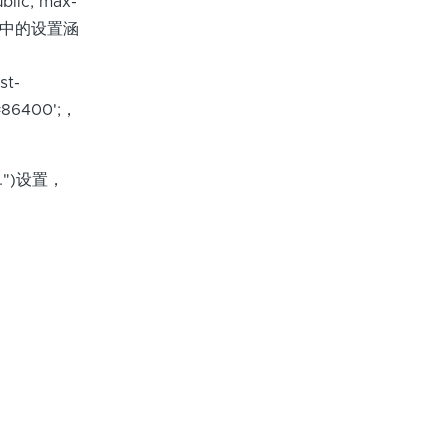
lic, max-
php中的设置涵
st-
=86400';，
.")设置，