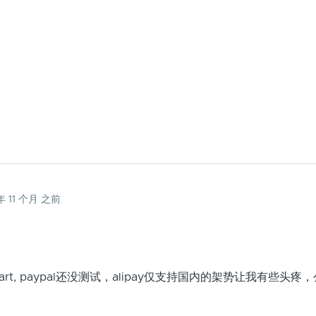
 年 11 个月 之前
art, paypal还没测试，alipay仅支持国内的架势让我有些头