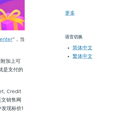
更多
语言切换
Center
"，当
简体中文
繁体中文
要附加上可
就是支付的
 Credit
我们在英文销售网
中发现标价1