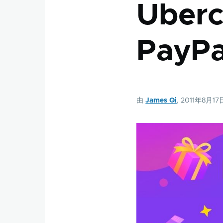
Uber
PayP
由
James Qi
, 2011年8月17