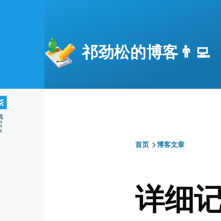
跳转到主要内容
祁劲松的博客👨‍💻
S源
首页
博客文章
面
包
详细记
屑