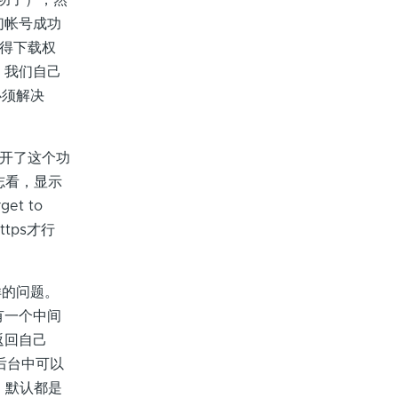
功了），然
们帐号成功
获得下载权
，我们自己
必须解决
打开了这个功
的日志看，显示
rget to
https才行
样的问题。
有一个中间
返回自己
号后台中可以
，默认都是