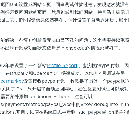
返回URL设置成网站首页。同事测试付款过程，发现这次就没
接到提示返回网站的页面，然后跳转到我们网站上并且马上提示
pal日志，IPN报错信息依然存在，估计设置了自动返还后，那个I
解决一些客户付款后无法自己下载的问题，这个需要持续观察
出现付款成功而状态依然是In checkout的情况那就好了。
012年底设置了一个新站
Profile Report
，也接收paypal付款，
Drupal 7和Ubercart 3上搭建成功。2013年4月调试在另
upermarket
设置接收paypal付款，收款换了另外一个paypal
设置中关闭了IPN，只开启了自动返回网站，经过反复测试也可以成
外添加conditional actions，注意可以
gs/payment/method/paypal_wps中的Show debug info in the
Notifications.开启，以便在系统日志中看到与uc_paypal的ipn相