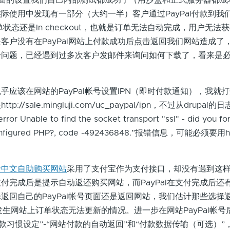
上面的设置我们自己内部测试都成功了（用沙盒和正式服务器都成
际使用中发现有一部分（大约一半）客户通过PayPal付款到我
订单状态还是In checkout，也就是订单无法自动完成，用户无法
客户没有在PayPal网站上付款成功后点击返回我们网站造成了
个问题，已经遇到过多次客户发邮件来询问如何下载了，看来是
该在网站的PayPal帐号设置IPN（即时付款通知），我就
//sale.mingluji.com/uc_paypal/ipn，不过从drupal
rror Unable to find the socket transport "ssl" - did you fo
 configured PHP?, code -492436848.”报错信息，可能必须要用
录中文自助购买网站
采用了支付宝作为支付接口，却没有遇到这
付完成后是提示自动返还购买网站，而PayPal在支付完成后还
返回自己的PayPal帐号页面还是返回网站，我们估计那些选择
会发生网站上订单状态无法更新的情况。进一步在网站PayPal帐
付款习惯设定”-“网站付款的自动返回”和“付款数据传输（可选）”