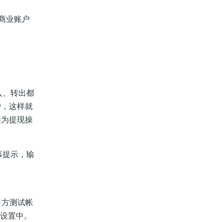
或者商业账户
入、转出都
户，这样就
因为提现操
幕提示，输
售方测试帐
付设置中。