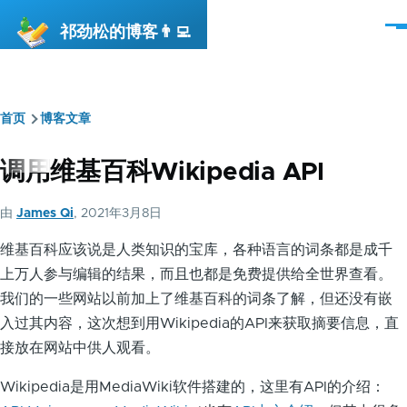
跳转到主要内容
祁劲松的博客👨‍💻
菜
单
首页
博客文章
面
包
调用维基百科Wikipedia API
屑
由
James Qi
, 2021年3月8日
维基百科应该说是人类知识的宝库，各种语言的词条都是成千
上万人参与编辑的结果，而且也都是免费提供给全世界查看。
我们的一些网站以前加上了维基百科的词条了解，但还没有嵌
入过其内容，这次想到用Wikipedia的API来获取摘要信息，直
接放在网站中供人观看。
Wikipedia是用MediaWiki软件搭建的，这里有API的介绍：