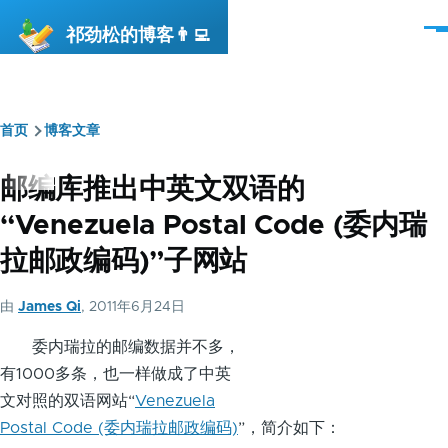
跳转到主要内容
祁劲松的博客👨‍💻
菜
单
首页
博客文章
面
包
邮编库推出中英文双语的
屑
“Venezuela Postal Code (委内瑞
拉邮政编码)”子网站
由
James Qi
, 2011年6月24日
委内瑞拉的邮编数据并不多，
有1000多条，也一样做成了中英
文对照的双语网站“
Venezuela
Postal Code (委内瑞拉邮政编码)
”，简介如下：