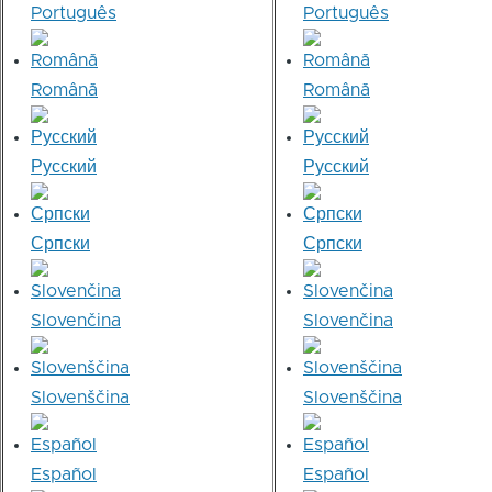
Português
Português
Română
Română
Русский
Русский
Српски
Српски
Slovenčina
Slovenčina
Slovenščina
Slovenščina
Español
Español