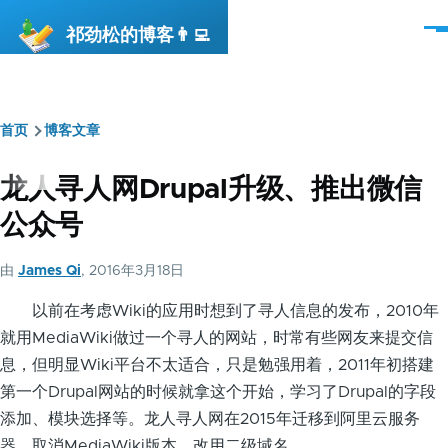
跳转到主要内容
祁劲松的博客👨‍💻
菜
单
首页
博客文章
面
包
龙人寻人网Drupal升级、推出微信
屑
公众号
由
James Qi
, 2016年3月18日
以前在考虑Wiki的应用时想到了寻人信息的发布，2010年
就用MediaWiki做过一个寻人的网站，时常有些网友来提交信
息，但明显Wiki平台不太适合，只是勉强用着，2011年初搭建
第一个Drupal网站的时候就拿这个开始，学习了Drupal的字段
添加、模块选择等。龙人寻人网在2015年迁移到阿里云服务
器、取消MediaWiki版本、改用二级域名