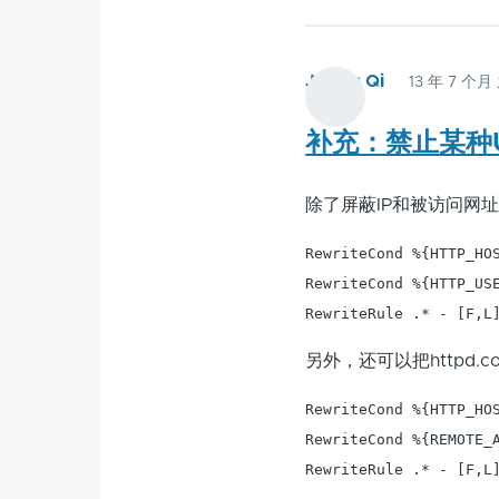
James Qi
13 年 7 个月
补充：禁止某种Us
除了屏蔽IP和被访问网址以
RewriteCond %{HTTP_HOS
RewriteCond %{HTTP_USE
RewriteRule .* - [F,L
另外，还可以把httpd.c
RewriteCond %{HTTP_HOS
RewriteCond %{REMOTE_A
RewriteRule .* - [F,L