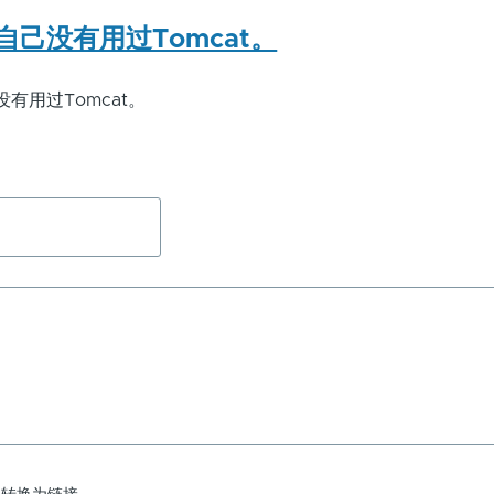
胜
自己没有用过Tomcat。
(未
验
有用过Tomcat。
证)
回
复
那
么
在
tomcat
中
是
在
哪
里
修