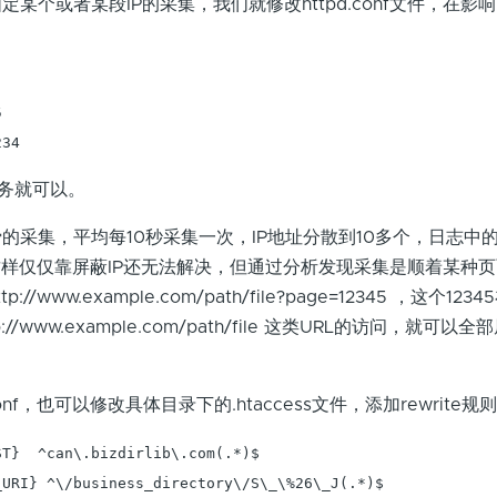
个或者某段IP的采集，我们就修改httpd.conf文件，在影


234
务就可以。
集，平均每10秒采集一次，IP地址分散到10多个，日志中的Us
，这样仅仅靠屏蔽IP还无法解决，但通过分析发现采集是顺着某种
/www.example.com/path/file?page=12345 ，这个12
/www.example.com/path/file 这类URL的访问，就可以
nf，也可以修改具体目录下的.htaccess文件，添加rewrite规
T}  ^can\.bizdirlib\.com(.*)$

URI} ^\/business_directory\/S\_\%26\_J(.*)$
