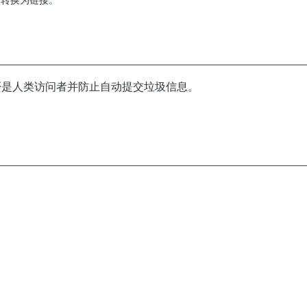
动转换为链接。
改
才
可
以
达
否是人类访问者并防止自动提交垃圾信息。
到
禁
止
User