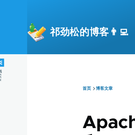
跳转到主要内容
祁劲松的博客👨‍💻
S源
首页
博客文章
面
包
Apa
屑