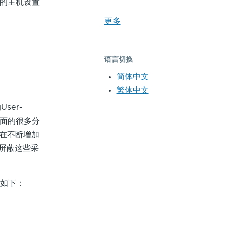
响的主机设置
更多
语言切换
简体中文
繁体中文
er-
页面的很多分
345在不断增加
全部屏蔽这些采
则如下：