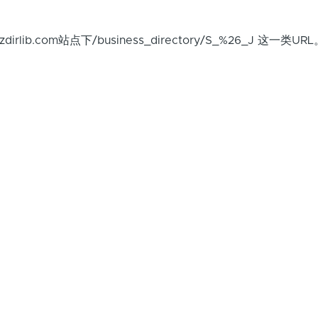
]
lib.com站点下/business_directory/S_%26_J 这一类URL