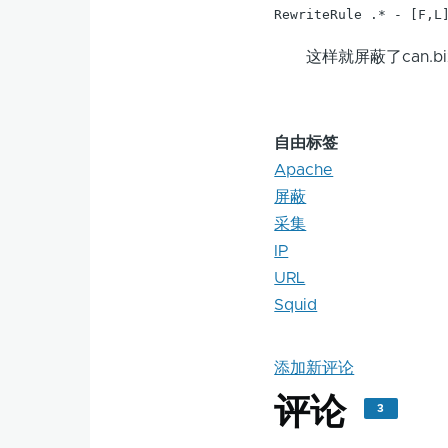
RewriteRule .* - [F,L
这样就屏蔽了can.bizdir
自由标签
Apache
屏蔽
采集
IP
URL
Squid
添加新评论
评论
3