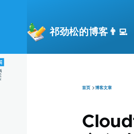
跳转到主要内容
祁劲松的博客👨‍💻
S源
首页
博客文章
面
包
Clou
屑