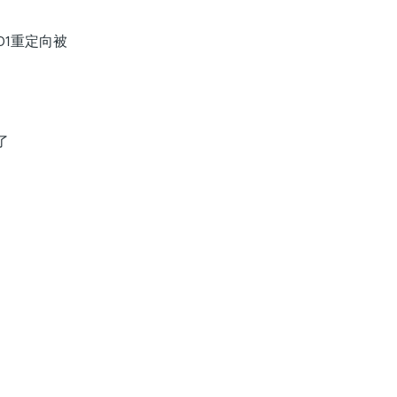
1重定向被
了