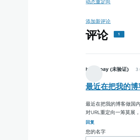
动态重定向
添加新评论
评论
1
lybwroay (未验证)
3
最近在把我的博
最近在把我的博客做国内外
对URL重定向一筹莫展
回复
您的名字