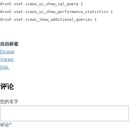
drush vset views_ui_show_sql_query 1

drush vset views_ui_show_performance_statistics 1

drush vset views_show_additional_queries 1
自由标签
Drupal
Views
SQL
评论
您的名字
评论