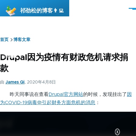
跳转到主要内容
祁劲松的博客👨‍💻
菜
单
首页
博客文章
面
包
Drupal因为疫情有财政危机请求捐
屑
款
由
James Qi
, 2020年4月8日
昨天同事说在查看
Drupal官方网站
的时候，发现挂出了
因
为COVID-19病毒🦠引起财务方面危机的消息
：