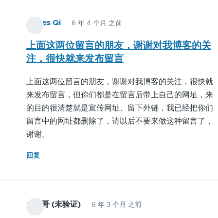
延
現
后
在
James Qi
6 年 4 个月 之前
半
報
年
上面这两位留言的朋友，谢谢对我博客的关
道
或
注，很快就来发布留言
說，
一
國
上面这两位留言的朋友，谢谢对我博客的关注，很快就
年
內
来发布留言，但你们都是在留言后带上自己的网址，来
的，
人
的目的很清楚就是宣传网址、留下外链，我已经把你们
没
民
留言中的网址都删除了，请以后不要来做这种留言了，
收
現
谢谢。
入
在
啊
經
回复
濟
收
入
都
大伟哥 (未验证)
6 年 3 个月 之前
很