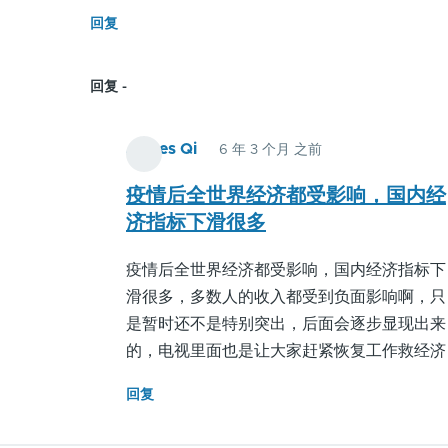
复
回复
国
内
回复
的
经
James Qi
6 年 3 个月 之前
济
Mak.JanGit
也
(未
疫情后全世界经济都受影响，国内经
不
验
济指标下滑很多
好
证)
过
疫情后全世界经济都受影响，国内经济指标下
回
阿，
滑很多，多数人的收入都受到负面影响啊，只
复
希
是暂时还不是特别突出，后面会逐步显现出来
不
望
的，电视里面也是让大家赶紧恢复工作救经济
是
贷
電
回复
款
視
能
上