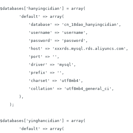
$databases['hanyingcidian'] = array(

        'default' => array(

            'database' => 'cn_18dao_hanyingcidian',

            'username' => 'username',

            'password' => 'password',

            'host' => 'xxxrds.mysql.rds.aliyuncs.com',

            'port' => '',

            'driver' => 'mysql',

            'prefix' => '',

            'charset' => 'utf8mb4',

            'collation' => 'utf8mb4_general_ci',

        ),

    );

$databases['yinghancidian'] = array(

        'default' => array(
