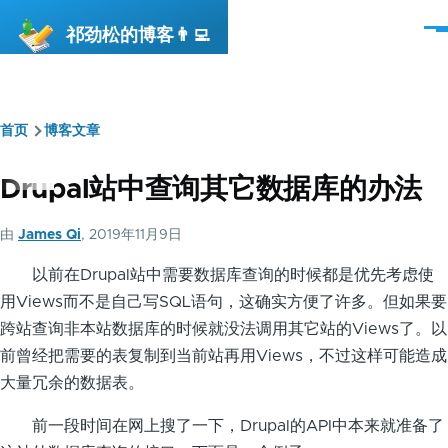
跳转到主要内容
祁劲松的博客👨‍💻
菜
单
首页
博客文章
面
包
Drupal站中查询其它数据库的办法
屑
由
James Qi
, 2019年11月9日
以前在Drupal站中需要数据库查询的时候都是优先考虑使
用Views而不是自己写SQL语句，这确实方便了许多。但如果要
跨站查询非本站数据库的时候就没法调用其它站的Views了。以
前曾经把需要的表复制到当前站再用Views，不过这样可能造成
大量冗余的数据表。
前一段时间在网上搜了一下，Drupal的API中本来就准备了