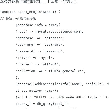
这站外数据库查询的接口，下面是一个例子：
function hanzi_emojis($input) {

// 原始 sql语句的办法

	$database_info = array(

	'host' => 'mysql.rds.aliyuncs.com', 

	'database' => 'database',

	'username' => 'username', 

	'password' => 'password', 

	'driver' => 'mysql',

	'charset' => 'utf8mb4',

	'collation' => 'utf8mb4_general_ci',

	);

	Database::addConnectionInfo('name', 'default', $database_info);

	db_set_active('name');

	$sql_1 = "SELECT nid FROM node WHERE title = '$input' LIMIT 1 OFFSET 0";//子查询

	$query_1 = db_query($sql_1);
