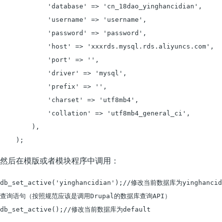
            'database' => 'cn_18dao_yinghancidian',

            'username' => 'username',

            'password' => 'password',

            'host' => 'xxxrds.mysql.rds.aliyuncs.com',

            'port' => '',

            'driver' => 'mysql',

            'prefix' => '',

            'charset' => 'utf8mb4',

            'collation' => 'utf8mb4_general_ci',

        ),

然后在模版或者模块程序中调用：
db_set_active('yinghancidian');//修改当前数据库为yinghanci
查询语句（按照规范应该是调用Drupal的数据库查询API）

db_set_active();//修改当前数据库为default