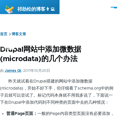
跳转到主要内容
祁劲松的博客👨‍💻
菜
单
首页
博客文章
面
包
Drupal网站中添加微数据
屑
(microdata)的几个办法
由
James Qi
, 2011年10月20日
昨天就试着在Drupal搭建的网站中添加微数据
(microdata)，开始不好下手，但仔细看了schema.org中的例
子后就可以尝试了。标记代码本身就不用我多说了，下面说一
下在Drupal中添加代码到不同种类的页面中去的几种情况：
普通Page页面：
一般的Page内容类型页面没有必要添加，