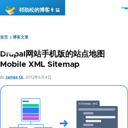
跳转到主要内容
祁劲松的博客👨‍💻
菜
单
首页
博客文章
面
包
Drupal网站手机版的站点地图
屑
Mobile XML Sitemap
由
James Qi
, 2012年6月4日