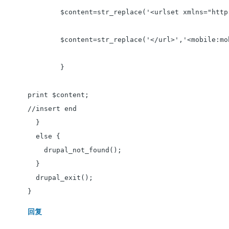
	$content=str_replace('<urlset xmlns="http://www.sitemaps.org/schemas/sitemap/0.9">','<urlset xmlns="http://www.sitemaps.org/schemas/sitemap/0.9" xmlns:mobile="http://www.google.com/schemas/sitemap-mobile/1.0">',$content);

	$content=str_replace('</url>','<mobile:mobile/></url>',$content);

	}

print $content;

//insert end

  }

  else {

    drupal_not_found();

  }

  drupal_exit();

}
回复