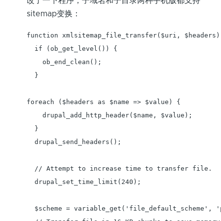
改了一下程序，子域名和子目录两种手机版都支持
sitemap变换：
function xmlsitemap_file_transfer($uri, $headers) 
  if (ob_get_level()) {

    ob_end_clean();

  }

foreach ($headers as $name => $value) {

    drupal_add_http_header($name, $value);

  }

  drupal_send_headers();

  // Attempt to increase time to transfer file.

  drupal_set_time_limit(240);

  $scheme = variable_get('file_default_scheme', 'p