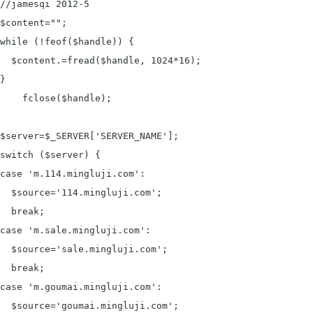
//jamesqi 2012-5

$content="";

while (!feof($handle)) {

  $content.=fread($handle, 1024*16);

}

    fclose($handle);

$server=$_SERVER['SERVER_NAME'];

switch ($server) {

case 'm.114.mingluji.com':

  $source='114.mingluji.com';

  break;

case 'm.sale.mingluji.com':

  $source='sale.mingluji.com';

  break;

case 'm.goumai.mingluji.com':

  $source='goumai.mingluji.com';
