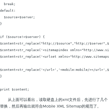
  break;

default:

  $source=$server;

}

if ($source!=$server) {

$content=str_replace("http://$source","http://$server",$
$content=str_replace('<sitemapindex xmlns="http://www.si
$content=str_replace('<urlset xmlns="http://www.sitemaps
$content=str_replace('</url>','<mobile:mobile/></url>',$
}

print $content;
从上面可以看出，读取硬盘上的xml文件后，先进行了几个
替换，然后再输出就符合Mobile XML Sitemap的规范了。