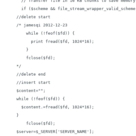
  // Transfer file in 16 KB chunks to save memory 
  if ($scheme && file_stream_wrapper_valid_scheme
//delete start

/* jamesqi 2012-12-23

    while (!feof($fd)) {

      print fread($fd, 1024*16);

    }

    fclose($fd);

*/

//delete end

//insert start

$content="";

while (!feof($fd)) {

  $content.=fread($fd, 1024*16);

}

    fclose($fd);

$server=$_SERVER['SERVER_NAME'];
