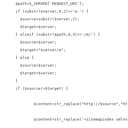
$path=$_SERVER['REQUEST_URI'];

if (substr($server,0,2)=='m.') {

  $source=substr($server,2);

  $target=$server;

} elseif (substr($path,0,3)=='/m/') {

  $source=$server;

  $target="$server/m";

} else {

  $source=$server;

  $target=$server;

}

if ($source!=$target) {

	$content=str_replace("http://$source","http://$target",$content);

	$content=str_replace('<sitemapindex xmlns="http://www.sitemaps.org/schemas/sitemap/0.9">','<sitemapindex xmlns="http://www.sitemaps.org/schemas/sitemap/0.9" xmlns:mobile="http://www.google.com/schemas/sitemap-mobile/1.0">',$content);
