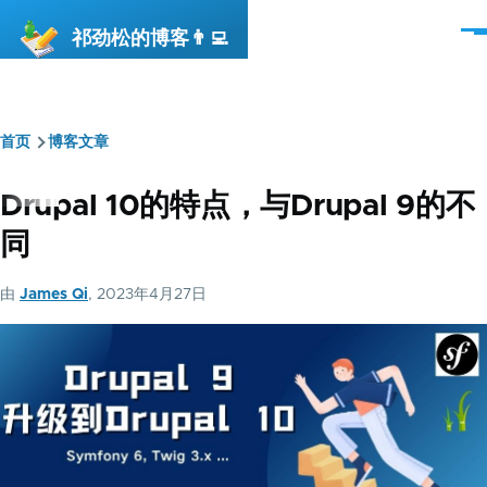
跳转到主要内容
祁劲松的博客👨‍💻
菜
单
首页
博客文章
面
包
Drupal 10的特点，与Drupal 9的不
屑
同
由
James Qi
, 2023年4月27日