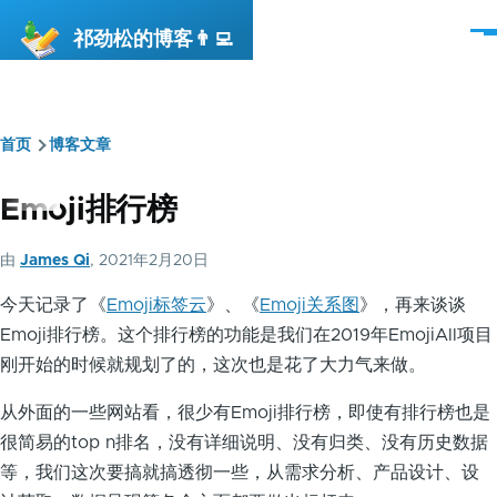
跳转到主要内容
祁劲松的博客👨‍💻
菜
单
首页
博客文章
面
包
Emoji排行榜
屑
由
James Qi
, 2021年2月20日
今天记录了《
Emoji标签云
》、《
Emoji关系图
》，再来谈谈
Emoji排行榜。这个排行榜的功能是我们在2019年EmojiAll项目
刚开始的时候就规划了的，这次也是花了大力气来做。
从外面的一些网站看，很少有Emoji排行榜，即使有排行榜也是
很简易的top n排名，没有详细说明、没有归类、没有历史数据
等，我们这次要搞就搞透彻一些，从需求分析、产品设计、设