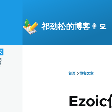
跳转到主要内容
祁劲松的博客👨‍💻
S源
首页
博客文章
面
包
Ezo
屑