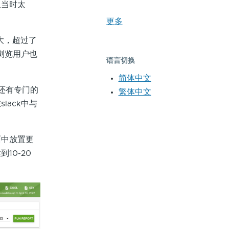
但当时太
更多
大，超过了
，浏览用户也
语言切换
简体中文
还有专门的
繁体中文
lack中与
面中放置更
10-20