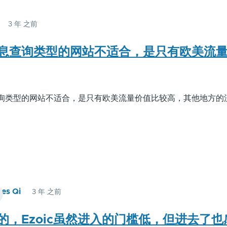
3 年 之前
James
Qi
息查询类型的网站不适合，是只有欧美流
回
复
时
询类型的网站不适合，是只有欧美流量价值比较高，其他地方的
隔
很
久
了，
去
年
先
es Qi
3 年 之前
有
夏
一
言
的，Ezoic虽然进入的门槛低，但进去了
个