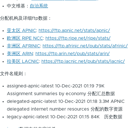
中文维基：
自治系统
分配机构及详细ftp数据：
亚太区 APNIC
:
https://ftp.apnic.net/stats/apnic/
欧洲区 RIPE NCC
:
https://ftp.ripe.net/ripe/stats/
非洲区 AFRINIC
:
https://ftp.afrinic.net/pub/stats/afrinic/
美洲区 ARIN
:
https://ftp.arin.net/pub/stats/arin/
拉美区 LACNIC
:
https://ftp.lacnic.net/pub/stats/lacnic/
文件名规则：
assigned-apnic-latest 10-Dec-2021 01:19 79K
Assignment summaries by economy 分配汇总数据
delegated-apnic-latest 10-Dec-2021 01:18 3.3M APNIC
delegated internet number resources 分配的数字资源
legacy-apnic-latest 10-Dec-2021 01:15 84K 历史数据