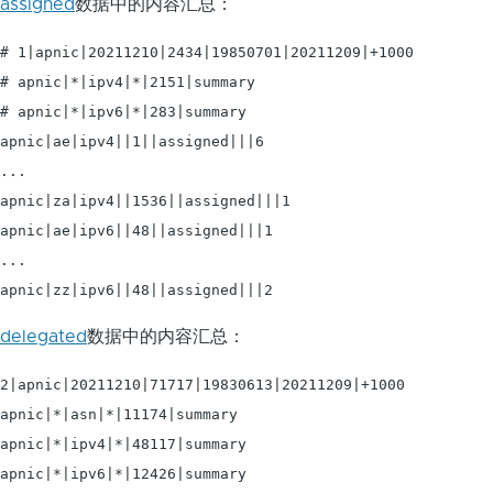
assigned
数据中的内容汇总：
# 1|apnic|20211210|2434|19850701|20211209|+1000

# apnic|*|ipv4|*|2151|summary

# apnic|*|ipv6|*|283|summary

apnic|ae|ipv4||1||assigned|||6

...

apnic|za|ipv4||1536||assigned|||1

apnic|ae|ipv6||48||assigned|||1

...

delegated
数据中的内容汇总：
2|apnic|20211210|71717|19830613|20211209|+1000

apnic|*|asn|*|11174|summary

apnic|*|ipv4|*|48117|summary

apnic|*|ipv6|*|12426|summary
