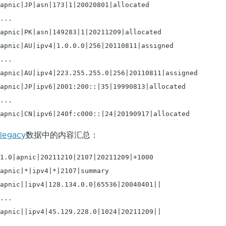
apnic|JP|asn|173|1|20020801|allocated

...

apnic|PK|asn|149283|1|20211209|allocated

apnic|AU|ipv4|1.0.0.0|256|20110811|assigned

...

apnic|AU|ipv4|223.255.255.0|256|20110811|assigned

apnic|JP|ipv6|2001:200::|35|19990813|allocated

...

legacy
数据中的内容汇总：
1.0|apnic|20211210|2107|20211209|+1000

apnic|*|ipv4|*|2107|summary

apnic||ipv4|128.134.0.0|65536|20040401||

...
