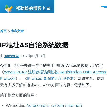
跳转到主要内容
祁劲松的博客👨‍💻
菜
单
首页
博客文章
面
包
IP地址AS自治系统数据
屑
由
James Qi
, 2021年12月10日
今年6、7月份去进一步了解关于IP地址Whois的数据，记录了
《
Whois RDAP 注册数据访问协议 Registration Data Access
Protocol
》、《
IP whois 查询的几个服务器
》两篇文章。这两
天有去多了解IP地址AS、ASN方面的内容，记录如下。
关于概念方面的解释：
Wikipedia:
Autonomous system (Internet)