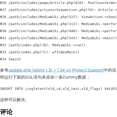
#26 /path/includes/page/Article.php(810): PoolCounterWor
#27 /path/includes/actions/ViewAction.php(74): Article->
#28 /path/includes/MediaWiki.php(527): ViewAction->show(
#29 /path/includes/MediaWiki.php(313): MediaWiki->perfor
#30 /path/includes/MediaWiki.php(940): MediaWiki->perfor
#31 /path/includes/MediaWiki.php(543): MediaWiki->main()

#32 /path/index.php(78): MediaWiki->run()

#33 /path/index.php(71): wfIndexMain()

参考
update.php failing 1.31 > 1.34 on Project:Support
中的说
明运行下面的SQL语句来添加一条Dummy数据：
INSERT INTO jingletext(old_id,old_text,old_flags) VALUE
这样可以解决。
评论