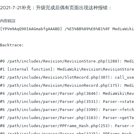
2021-7-21补充：升级完成后偶有页面出现这种报错：
內部錯誤

[YPVm9AqQ90IAAGmabfgAAABD] /%E5%BB%89%E6%B1%9F MediaWiki
Backtrace:

#0 /path/includes/Revision/RevisionStore.php(1280): Medi
#1 [internal function]: MediaWiki\Revision\RevisionStore
#2 /path/includes/Revision/SlotRecord.php(307): call_use
#3 /path/includes/Revision/RevisionRecord.php(175): Medi
#4 /path/includes/parser/Parser.php(3646): MediaWiki\Rev
#5 /path/includes/parser/Parser.php(3531): Parser->state
#6 /path/includes/parser/Parser.php(3399): Parser->fetch
#7 /path/includes/parser/Parser.php(3163): Parser->getTe
#8 /path/includes/parser/PPFrame_Hash.php(253): Parser->
#9 /path/includes/parser/Parser.php(3225): PPFrame_Hash-