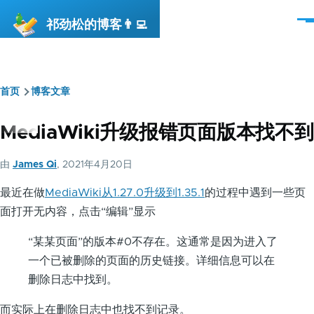
跳转到主要内容
祁劲松的博客👨‍💻
菜
单
首页
博客文章
面
包
MediaWiki升级报错页面版本找不到
屑
由
James Qi
, 2021年4月20日
最近在做
MediaWiki从1.27.0升级到1.35.1
的过程中遇到一些页
面打开无内容，点击“编辑”显示
“某某页面”的版本#0不存在。这通常是因为进入了
一个已被删除的页面的历史链接。详细信息可以在
删除日志中找到。
而实际上在删除日志中也找不到记录。