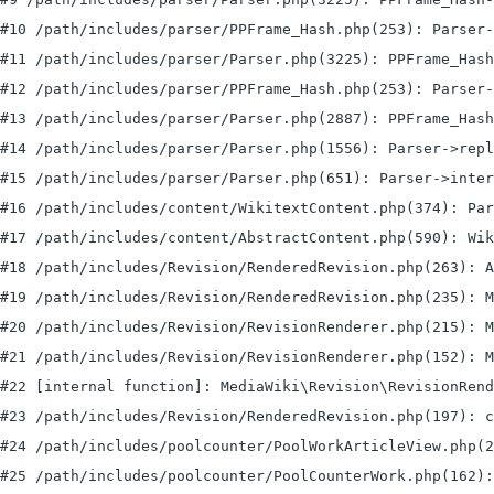
#10 /path/includes/parser/PPFrame_Hash.php(253): Parser-
#11 /path/includes/parser/Parser.php(3225): PPFrame_Hash
#12 /path/includes/parser/PPFrame_Hash.php(253): Parser-
#13 /path/includes/parser/Parser.php(2887): PPFrame_Hash
#14 /path/includes/parser/Parser.php(1556): Parser->repl
#15 /path/includes/parser/Parser.php(651): Parser->inter
#16 /path/includes/content/WikitextContent.php(374): Par
#17 /path/includes/content/AbstractContent.php(590): Wik
#18 /path/includes/Revision/RenderedRevision.php(263): A
#19 /path/includes/Revision/RenderedRevision.php(235): M
#20 /path/includes/Revision/RevisionRenderer.php(215): M
#21 /path/includes/Revision/RevisionRenderer.php(152): M
#22 [internal function]: MediaWiki\Revision\RevisionRend
#23 /path/includes/Revision/RenderedRevision.php(197): c
#24 /path/includes/poolcounter/PoolWorkArticleView.php(2
#25 /path/includes/poolcounter/PoolCounterWork.php(162):