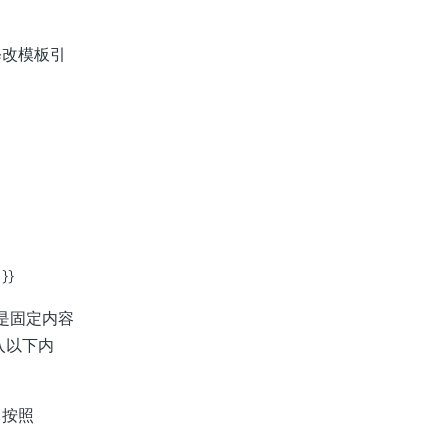
改模板引
}}
果是固定内容
入以下内
，按照