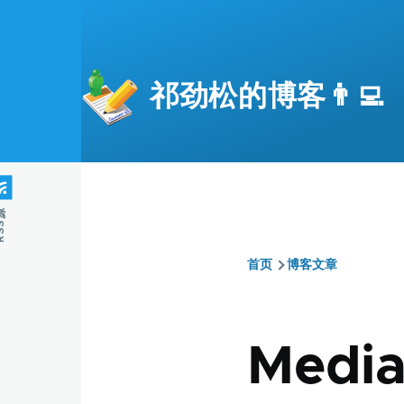
跳转到主要内容
祁劲松的博客👨‍💻
S源
首页
博客文章
面
包
Medi
屑