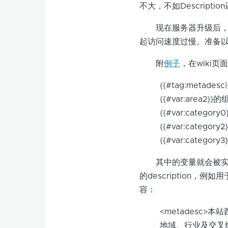
不大，不如Descript
现在服务器升级后，负
起访问速度过慢。准备以后
附
例子
，在wiki
{{#tag:metadesc
{{#var:area2
{{#var:category0}
{{#var:category2}
{{#var:cat
其中的变量就会被实际内容
的description，例如用
容：
<metadesc
地域、行业及交叉组