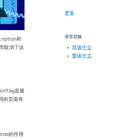
更多
语言切换
ption和
简体中文
考虑而取消了这
繁体中文
。
onTag是最
不同的页面有
rds的作用