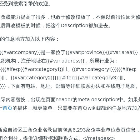
ion还受到搜索引擎的欢迎。
载能力提高了很多，也敢于修改模板了，不像以前很怕因为修
再改模板的时候，把这个Description都加进去。
页面的任意地方加入以下内容：
|{{#var:company}}是一家位于{{#var:province}}{{#var:area1}}
}}的组织机构，注册地址在{{#var:address}}，所属行业为：
}{{#ifeq:{{#var:category1}}|||、{{#var:category1}}}}{{#ifeq:
}|||、{{#var:category2}}}}{{#ifeq:{{#var:category3}}|||、
egory3}}}}，下面有电话、地址、邮编等详细联系办法和在线电子地图。
替换，出现在页面header的meta description中。如
于
首页
的描述，就更简单，只需要在首页wiki编辑的任意地方加
>本站西藏自治区工商企业名录目前包含6,293家企事业单位黄页信息
合划分，提供详细数据和联系方式。</metadesc>