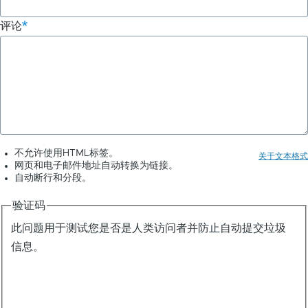
看
评论
懂，
高
手
就
是
高
www.benedetti
不允许使用HTML标签。
关于文本格式
网页和电子邮件地址自动转换为链接。
自动断行和分段。
验证码
此问题用于测试您是否是人类访问者并防止自动提交垃圾
信息。