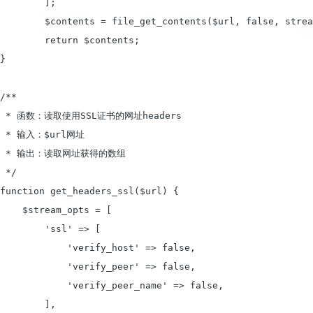
	];

	$contents = file_get_contents($url, false, stream_context_create($stream_opts));

	return $contents;

}

/**

 * 函数：读取使用SSL证书的网址headers

 * 输入：$url网址

 * 输出：读取网址获得的数组

 */

function get_headers_ssl($url) {

    $stream_opts = [

        'ssl' => [

            'verify_host' => false,

            'verify_peer' => false,

            'verify_peer_name' => false,

        ],
