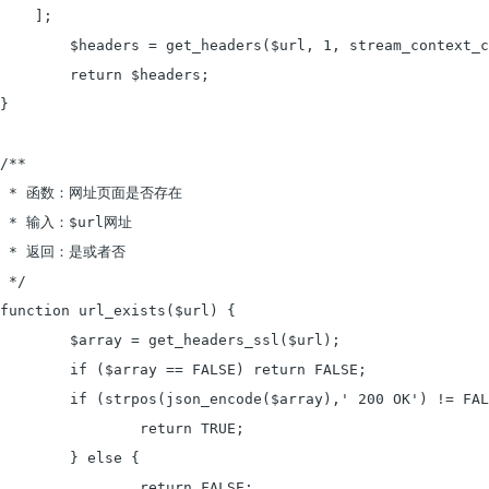
    ];

	$headers = get_headers($url, 1, stream_context_create($stream_opts));

	return $headers;

}

/**

 * 函数：网址页面是否存在

 * 输入：$url网址

 * 返回：是或者否

 */

function url_exists($url) {

	$array = get_headers_ssl($url);

	if ($array == FALSE) return FALSE;

	if (strpos(json_encode($array),' 200 OK') != FALSE) {

		return TRUE;

	} else {

		return FALSE;
