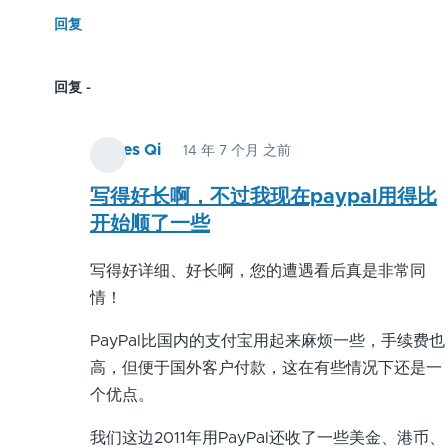
回复
回复
James Qi
14 年 7 个月 之前
匿
名
写得好长啊，不过我现在paypal用得比
用
开始顺了一些
户
写得好详细、好长啊，您的遭遇看后真是非常同
(未
情！
验
证)
PayPal比国内的支付宝用起来麻烦一些，手续费也
回
高，但便于国外客户付款，这在有些情况下还是一
复
个优点。
Paypal
您
我们这边2011年用PayPal还收了一些美金、港币、