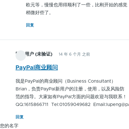
使
欧元等，慢慢也用得顺利了一些，比刚开始的感觉
我
稍微好些了。
的
回复
经
历
很
痛
匿名用户 (未验证)
14 年 6 个月 之前
苦
啊
PayPal商业顾问
很
我是PayPal的商业顾问（Business Consultant）
痛
Brian，负责PayPal新用户的注册，使用，以及风险防
苦
范的指导。大家如有PayPal方面的问题欢迎与我联系！
QQ:1615866711 Tel:01059049682 Email:lupeng@p
回复
您的名字