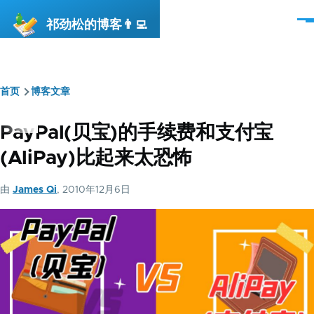
跳转到主要内容
祁劲松的博客👨‍💻
菜
单
首页
博客文章
面
包
PayPal(贝宝)的手续费和支付宝
屑
(AliPay)比起来太恐怖
由
James Qi
, 2010年12月6日