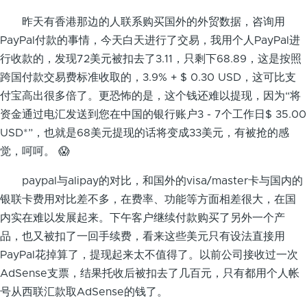
昨天有香港那边的人联系购买国外的外贸数据，咨询用
PayPal付款的事情，今天白天进行了交易，我用个人PayPal进
行收款的，发现72美元被扣去了3.11，只剩下68.89，这是按照
跨国付款交易费标准收取的，3.9% + $ 0.30 USD，这可比支
付宝高出很多倍了。更恐怖的是，这个钱还难以提现，因为“将
资金通过电汇发送到您在中国的银行账户3 - 7个工作日$ 35.00
USD*”，也就是68美元提现的话将变成33美元，有被抢的感
觉，呵呵。 😱
paypal与alipay的对比，和国外的visa/master卡与国内的
银联卡费用对比差不多，在费率、功能等方面相差很大，在国
内实在难以发展起来。下午客户继续付款购买了另外一个产
品，也又被扣了一回手续费，看来这些美元只有设法直接用
PayPal花掉算了，提现起来太不值得了。以前公司接收过一次
AdSense支票，结果托收后被扣去了几百元，只有都用个人帐
号从西联汇款取AdSense的钱了。