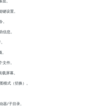
幕层。
能键设置。
令。
助信息。
行。
项。
个文件。
装载屏幕。
图模式（切换）。
器/子目录。