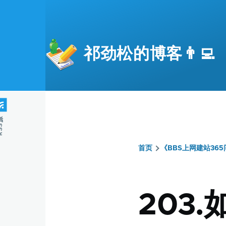
跳转到主要内容
祁劲松的博客👨‍💻
S源
首页
《BBS上网建站365
面
包
203
屑