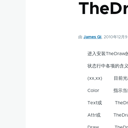
TheD
由
James Qi
, 2010年12月
进入安装TheDraw的
状态行中各项的含义
(xx,xx) 目前光
Color 指示当
Text或 TheDr
Attr或 TheDr
Draw TheDr