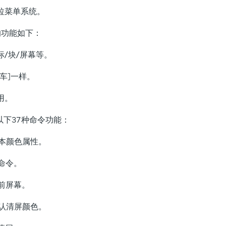
菜单系统。
功能如下：
块/屏幕等。
]一样。
用。
以下37种命令功能：
本颜色属性。
命令。
前屏幕。
认清屏颜色。