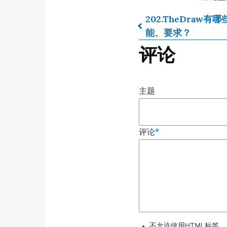
202.TheDraw有哪
能、要求？
书
评论
籍
遍
主题
历
评论
链
接：
203.
不允许使用HTML标签。