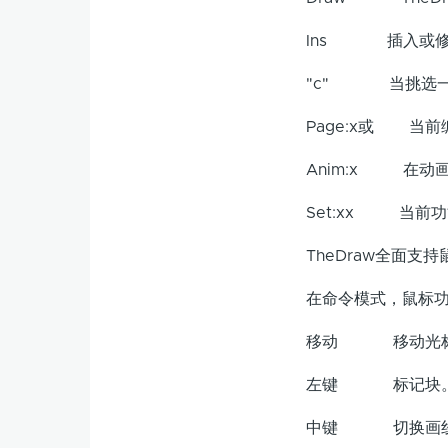
Ins 插入或修
"c" 当挑选一个
Page:x或 当前
Anim:x 在动画模
Set:xx 当前功
TheDraw全面支持
在命令模式，鼠标功
移动 移动光
左键 标记块
中键 切换画线