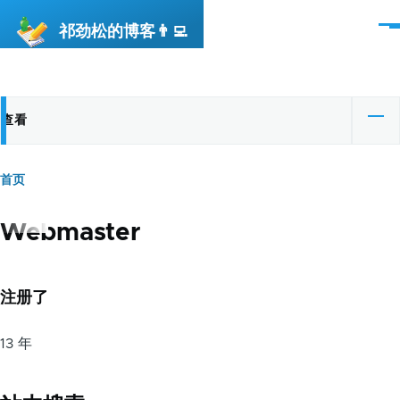
跳转到主要内容
祁劲松的博客👨‍💻
菜
单
查看
主
（活
动
标
标
首页
面
签
签）
包
Webmaster
屑
注册了
13 年