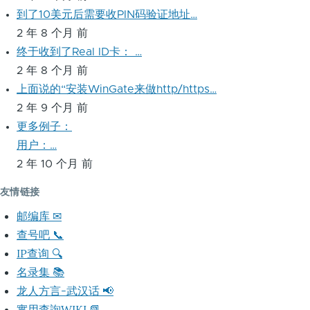
到了10美元后需要收PIN码验证地址…
2 年 8 个月 前
终于收到了Real ID卡： …
2 年 8 个月 前
上面说的“安装WinGate来做http/https…
2 年 9 个月 前
更多例子：
用户：…
2 年 10 个月 前
友情链接
邮编库 ✉
查号吧 📞
IP查询 🔍
名录集 📚
龙人方言-武汉话 📢
實用查詢WIKI 📗