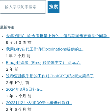
搜
索
最新评论
今年初用CLI命令来批量上传的，但后期同步更新是个问题…
9 个月 3 周 前
我用Dify迭代工作流把pollinations提供的2…
1 年 2 个月 前
Emoji翻译器（Emoji转简体中文）https:/…
2 年 前
这种查函数手册的工作对ChatGPT来说就太简单了
2 年 1个月 前
2024年3月5日补充…
2 年 5 个月 前
2023月12月达到100美元最低付款额…
2 年 6 个月 前