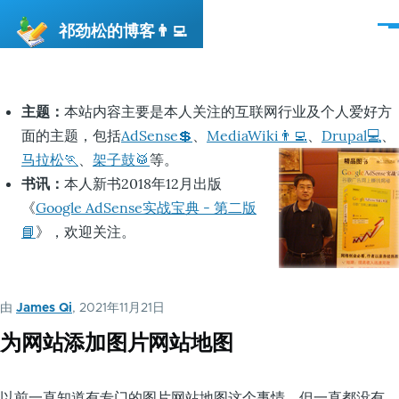
跳转到主要内容
祁劲松的博客👨‍💻
菜
单
主题：
本站内容主要是本人关注的互联网行业及个人爱好方
面的主题，包括
AdSense💲
、
MediaWiki👨‍💻
、
Drupal💻
、
马拉松🏃
、
架子鼓🥁
等。
书讯：
本人新书2018年12月出版
《
Google AdSense实战宝典 - 第二版
📘
》，欢迎关注。
由
James Qi
, 2021年11月21日
为网站添加图片网站地图
以前一直知道有专门的图片网站地图这个事情，但一直都没有