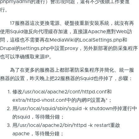
phpmyadmin的運行）會出現問題，還有不少後續工作要進
行。
17服務器這次更換電源、硬盤後重新安裝系統，就沒有再
使用Squid做反向代理緩存加速，直接讓Apache應對Web訪
問，這樣也不需要再在MediaWiki的LocalSettings.php和
Drupal的settings.php中設置proxy，另外新部署的防采集程序
也可以準确獲取來源IP。
為了在更多的服務器上都部署防采集程序并簡化、統一服
務器的設置，昨天晚上把22服務器的Squid也停掉了，步驟：
修改/usr/local/apache2/conf/httpd.conf和
extra/httpd-vhost.conf中的内網IP設置為*；
用/usr/local/squid/sbin/squid -k shutdown停掉運行中
的squid，等待幾分鐘；
用/usr/local/apache2/bin/httpd -k restart重啟
apache，等待幾分鐘；