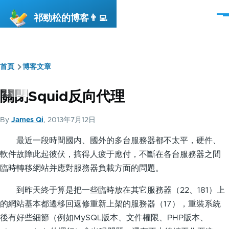
移至主內容
祁勁松的博客👨‍💻
選
單
首頁
博客文章
導
航
關閉Squid反向代理
連
By
James Qi
, 2013年7月12日
結
最近一段時間國内、國外的多台服務器都不太平，硬件、
軟件故障此起彼伏，搞得人疲于應付，不斷在各台服務器之間
臨時轉移網站并應對服務器負載方面的問題。
到昨天終于算是把一些臨時放在其它服務器（22、181）上
的網站基本都遷移回返修重新上架的服務器（17），重裝系統
後有好些細節（例如MySQL版本、文件權限、PHP版本、