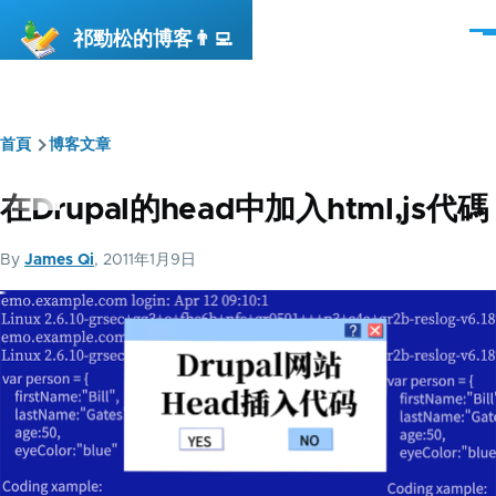
移至主內容
祁勁松的博客👨‍💻
選
單
首頁
博客文章
導
航
在Drupal的head中加入html,js代碼
連
By
James Qi
, 2011年1月9日
結