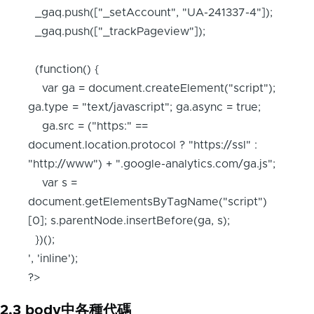
_gaq.push(["_setAccount", "UA-241337-4"]);
_gaq.push(["_trackPageview"]);
(function() {
var ga = document.createElement("script");
ga.type = "text/javascript"; ga.async = true;
ga.src = ("https:" ==
document.location.protocol ? "https://ssl" :
"http://www") + ".google-analytics.com/ga.js";
var s =
document.getElementsByTagName("script")
[0]; s.parentNode.insertBefore(ga, s);
})();
', 'inline');
?>
2.3 body中各種代碼