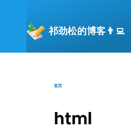
跳转到主要内容
祁劲松的博客👨‍💻
首页
面
包
html
屑