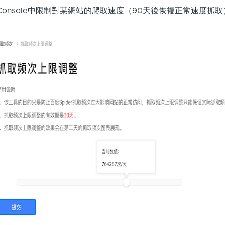
rch Console中限制對某網站的爬取速度（90天後恢複正常速度抓