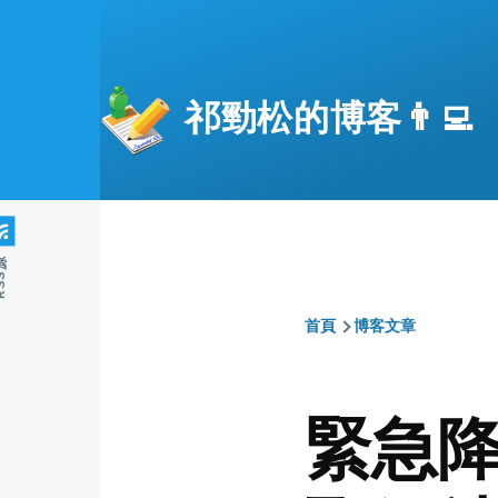
移至主內容
祁勁松的博客👨‍💻
S源
首頁
博客文章
導
航
緊急
連