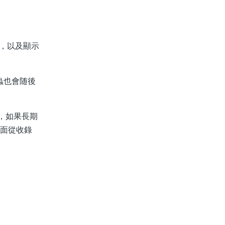
态，以及顯示
蟲也會随後
開，如果長期
頁面從收錄