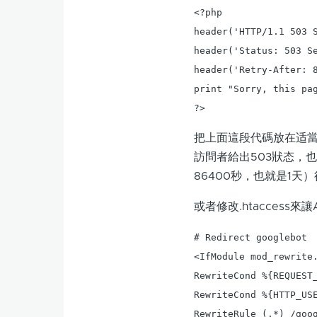
<?php

header('HTTP/1.1 503 S
header('Status: 503 Se
header('Retry-After: 8
print "Sorry, this pag
?>
把上面這段代碼放在适當的
訪問者給出503狀态，
86400秒，也就是1天
或者修改.htaccess來讓
# Redirect googlebot

<IfModule mod_rewrite.
RewriteCond %{REQUEST_
RewriteCond %{HTTP_USE
RewriteRule (.*) /goog