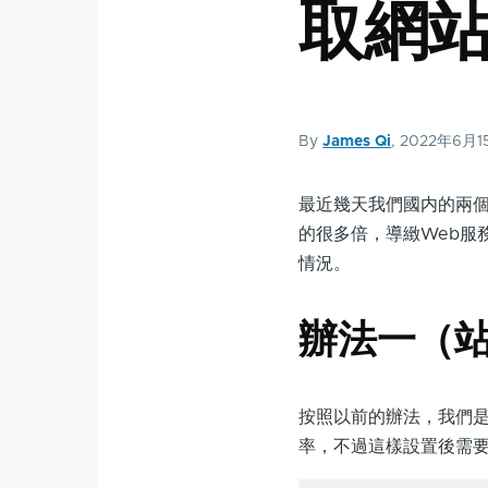
取網
結
By
James Qi
, 2022年6月1
最近幾天我們國内的兩
的很多倍，導緻Web服務
情況。
辦法一（
按照以前的辦法，我們是在百
率，不過這樣設置後需要