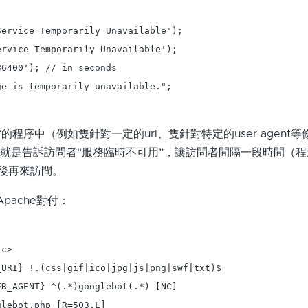
ervice Temporarily Unavailable');

rvice Temporarily Unavailable');

6400'); // in seconds

e is temporarily unavailable.";

程序中（例如隻針對一定的url、隻針對特定的user agent
也就是告訴訪問者“服務臨時不可用”，讓訪問者間隔一段時間（
）後再來訪問。
Apache對付：
c>

URI} !.(css|gif|ico|jpg|js|png|swf|txt)$

R_AGENT} ^(.*)googlebot(.*) [NC]

lebot.php [R=503,L]
