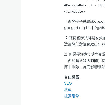
#RewriteRule .* - [R=5
</IfModule>
上面的例子就是讓goog
googlebot.php中的内
💡 這兩種辦法都是有
适當降低對這種給出50
⚠️ 但需要注意：這隻
（例如超過幾天時間）使
庫中删除，從而影響網站
自由标簽
SEO
爬蟲
搜索引擎